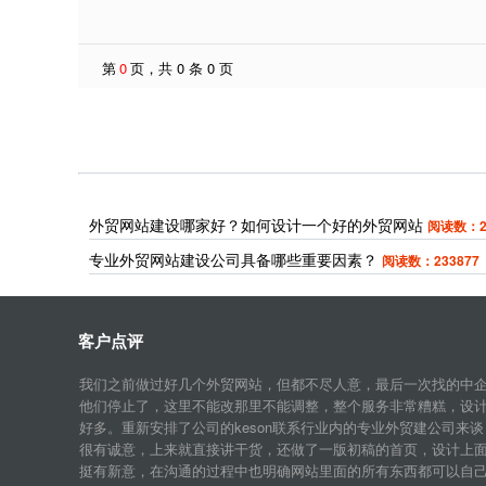
第
0
页，共 0 条 0 页
外贸网站建设哪家好？如何设计一个好的外贸网站
阅读数：25
专业外贸网站建设公司具备哪些重要因素？
阅读数：233877
客户点评
我们之前做过好几个外贸网站，但都不尽人意，最后一次找的中
他们停止了，这里不能改那里不能调整，整个服务非常糟糕，设
好多。重新安排了公司的keson联系行业内的专业外贸建公司来谈
很有诚意，上来就直接讲干货，还做了一版初稿的首页，设计上
挺有新意，在沟通的过程中也明确网站里面的所有东西都可以自