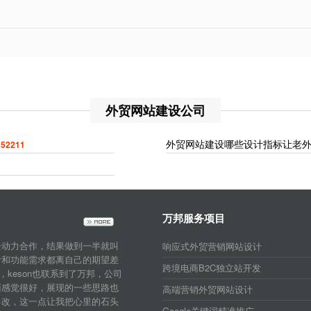
外贸网站建设公司
外贸网站建设哪些设计指标让老
2211
万邦服务项目
企动力合作，结果做到一半就叫
响应式外贸营销网站设计
计和功能需求都离自己的期望差
跨境电商B2C独立站开发
，keson也联系到了万邦，公司
面感觉很好，展现的一些思路也
高端营销外贸网站设计
己改，这一点让我把心里的石头
Google关键词精准推广