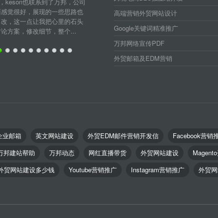
，keson也联系到了万邦，公司
面感觉很好，展现的一些思路也
高端营销外贸网站设计
己改，这一点让我把心里的石头
Google关键词精准推广
方案，修改细节，整个...
万邦网络宣传PDF
外贸邮箱及EDM营销
企业邮箱
英文网站建设
外贸EDM邮件营销开发信
Facebook营销
万邦建站帮助
万邦动态
网红直播带货
外贸网站建设
Magent
外贸网站建设多少钱
Youtube营销推广
Instagram营销推广
外贸网