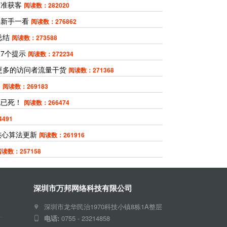
精准获客
阅读数：282020
得新手一看
阅读数：276862
总结
阅读数：273588
7个提示
阅读数：272234
引更多的访问者流量干货
阅读数：271368
案
阅读数：269183
流已死！
阅读数：266474
491
月核心算法更新
阅读数：261916
读数：257158
深圳市万邦网络科技有限公司
深圳市龙华民治1970科技小镇8栋1A整层
电话:
0755 - 23214858