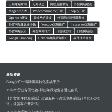
万邦建站帮助
万邦动态
网红直播带货
外贸网站建设
Magento开发
Woocommmerce开发
Shopify开发
Opencart开发
高端网站建设
外贸网站建设哪家好
外贸网站建设多少钱
Youtube营销推广
Instagram营销推广
外贸网站设计
外贸网站推广
日语独立站
日语网站设计
Google Shopping
LinkedIn领英营销推广
软件技术开发
最新资讯
Google广告着陆页高转化实战干货
15年外贸业务回忆篇-那些年我做业务避过的坑
【外贸邮件群发系统】架设服务（跨境电商系统订单&活动推
送，外贸客户开发信）
2025年外贸独立站精准Google SEO