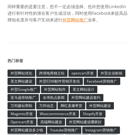
同样重要的是要注意，您不一定必须选择。也许您使用LinkedIn
进行有针对性的潜在客户生成活动，同时使用Facebook来提高品
牌知名度并与客户互动来进行
外贸网站推广
业务。
热门标签
外贸网站优化
跨境电商独立站
opencart开发
外贸企业邮箱
英文网站建设
外贸EDM邮件营销开发信
Facebook营销推广
外贸Google推广
外贸网站制作
英文网站设计
亚马逊营销推广
全球热点新闻
外贸网站建设签约
万邦建站帮助
万邦动态
网红直播带货
外贸网站建设
Magento开发
Woocommmerce开发
Shopify开发
Opencart开发
高端网站建设
外贸网站建设哪家好
外贸网站建设多少钱
Youtube营销推广
Instagram营销推广