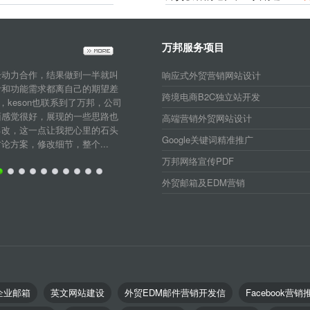
万邦服务项目
企动力合作，结果做到一半就叫
响应式外贸营销网站设计
计和功能需求都离自己的期望差
跨境电商B2C独立站开发
，keson也联系到了万邦，公司
面感觉很好，展现的一些思路也
高端营销外贸网站设计
己改，这一点让我把心里的石头
Google关键词精准推广
方案，修改细节，整个...
万邦网络宣传PDF
外贸邮箱及EDM营销
企业邮箱
英文网站建设
外贸EDM邮件营销开发信
Facebook营销