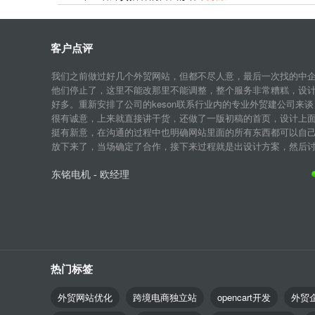
客户点评
我们之前做过好几个外贸网站，但都不尽人意，最后一次找的中
他们停止了，这里不能改那里不能调整，整个服务非常糟糕，设
好多。重新安排了公司的keson联系行业内的专业外贸建公司来谈
很有诚意，上来就直接讲干货，还做了一版初稿的首页，设计上
挺有新意，在沟通的过程中也明确网站里面的所有东西都可以自
放下来了，当场确定了合作，接下来过程就是出设计方案，然后讨论
东铭电机 - 欧经理
热门标签
外贸网站优化
跨境电商独立站
opencart开发
外贸