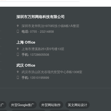
深圳市万邦网络科技有限公司
深圳市龙华民治1970科技小镇8栋1A整层
电话:
0755 - 23214858
上海 Office
上海市漕溪路251弄5号楼13层
手机:
13728605508
武汉 Office
武汉市洪山区光谷现代世贸中心B栋1308室
手机:
13510195699
推广
外贸Google推广
外贸网站制作
英文网站设计