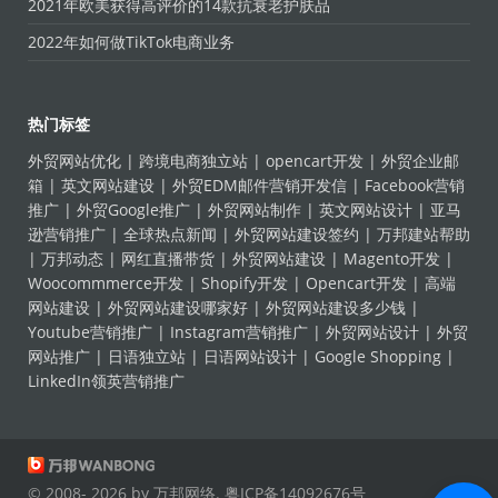
2021年欧美获得高评价的14款抗衰老护肤品
2022年如何做TikTok电商业务
热门标签
外贸网站优化
|
跨境电商独立站
|
opencart开发
|
外贸企业邮
箱
|
英文网站建设
|
外贸EDM邮件营销开发信
|
Facebook营销
推广
|
外贸Google推广
|
外贸网站制作
|
英文网站设计
|
亚马
逊营销推广
|
全球热点新闻
|
外贸网站建设签约
|
万邦建站帮助
|
万邦动态
|
网红直播带货
|
外贸网站建设
|
Magento开发
|
Woocommmerce开发
|
Shopify开发
|
Opencart开发
|
高端
网站建设
|
外贸网站建设哪家好
|
外贸网站建设多少钱
|
Youtube营销推广
|
Instagram营销推广
|
外贸网站设计
|
外贸
网站推广
|
日语独立站
|
日语网站设计
|
Google Shopping
|
LinkedIn领英营销推广
© 2008- 2026 by 万邦网络.
粤ICP备14092676号