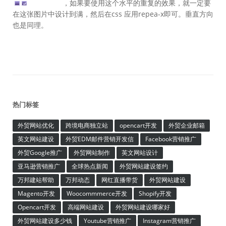
，如果要使用这个水平的重复的效果，就一定要
在这张图片中设计到满，然后在css 应用repea-x即可。垂直方向
也是同理。
热门标签
外贸网站优化
跨境电商独立站
opencart开发
外贸企业邮箱
英文网站建设
外贸EDM邮件营销开发信
Facebook营销推广
外贸Google推广
外贸网站制作
英文网站设计
亚马逊营销推广
全球热点新闻
外贸网站建设签约
万邦建站帮助
万邦动态
网红直播带货
外贸网站建设
Magento开发
Woocommmerce开发
Shopify开发
Opencart开发
高端网站建设
外贸网站建设哪家好
外贸网站建设多少钱
Youtube营销推广
Instagram营销推广