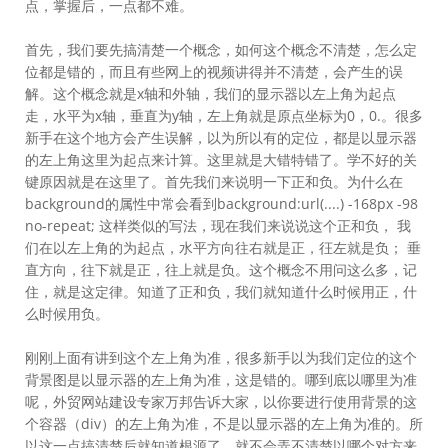
点，掌握后，一点都不难。
首先，我们要先搞清楚一个概念，如何这个概念不清楚，怎么定
位都是错的，而且有些网上的视频讲得并不清楚，会产生的误
解。这个概念就是x轴和外轴，我们的显示器以左上角为起点
走，水平为x轴，垂直为y轴，左上角就是原点坐标为0，0.。很多
新手在这个地方会产生误解，以为所以有的定位，都是以显示器
的左上角这里为起点来计算。这里就是大错特错了。学不好的关
键原因就是在这里了。首先我们来说明一下正和负。为什么在
background的属性中常会看到background:url(....) -168px -98
no-repeat; 这样类似的写法，现在我们来说说这个正和负， 我
们在以左上角的为起点，水平方向往右就是正，彺左就是负； 垂
直方向，往下就是正，往上就是负。这个概念不用问这么多，记
住，就是这定律。知道了正和负，我们就知道什么时候用正，什
么时候用负。
刚刚上面有讲到这个左上角为准，很多新手以为我们定位的这个
背景图是以显示器的左上角为准，这是错的。哪到底以哪里为准
呢，外贸网站建设专家万邦告诉大家，以你要进行使用背景的这
个容器（div）的左上角为准，不是以显示器的左上角为准的。所
以这一点搞清楚后就知道根源了，就不会弄不清楚以哪个对方来