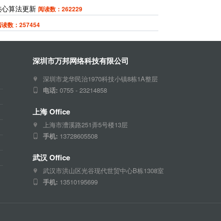
月核心算法更新
阅读数：262229
读数：257454
深圳市万邦网络科技有限公司
深圳市龙华民治1970科技小镇8栋1A整层
电话:
0755 - 23214858
上海 Office
上海市漕溪路251弄5号楼13层
手机:
13728605508
武汉 Office
武汉市洪山区光谷现代世贸中心B栋1308室
手机:
13510195699