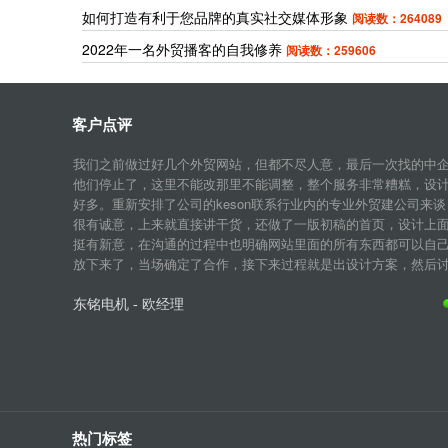
如何打造有利于您品牌的真实社交媒体形象
阅读数：264089
2022年一名外贸播客的自我修养
阅读数：259606
客户点评
我们之前做过好几个外贸网站，但都不尽人意，最后一次找的中
他们停止了，这里不能改那里不能调整，整个服务非常糟糕，设
好多。重新安排了公司的keson联系行业内的专业外贸建公司来谈
很有诚意，上来就直接讲干货，还做了一版初稿的首页，设计上
挺有新意，在沟通的过程中也明确网站里面的所有东西都可以自
放下来了，当场确定了合作，接下来过程就是出设计方案，然后讨论
东铭电机 - 欧经理
热门标签