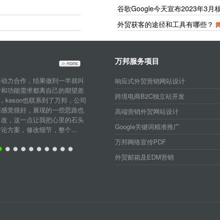
谷歌Google今天宣布2023年3
外贸获客的途径和工具有哪些？
阅
万邦服务项目
企动力合作，结果做到一半就叫
响应式外贸营销网站设计
计和功能需求都离自己的期望差
跨境电商B2C独立站开发
，keson也联系到了万邦，公司
面感觉很好，展现的一些思路也
高端营销外贸网站设计
己改，这一点让我把心里的石头
Google关键词精准推广
方案，修改细节，整个...
万邦网络宣传PDF
外贸邮箱及EDM营销