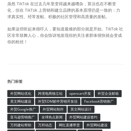
虽然 TikTok 在过去几年里变得越来越嘈杂，算法也在不断变
化，但在 TikTok 上营销和建立品牌的基本原理仍是一致的：力
求真实性、经常发帖、积极的社区管理和高质量的发帖。
如果这些听起来很吓人，要知道最难的部分就是开始。TikTok 社
区非常鼓舞人心，你会惊讶地发现你的关注者群体很快就会变成
你的粉丝！
热门标签
外贸网站优化
跨境电商独立站
opencart开发
外贸企业邮箱
英文网站建设
外贸EDM邮件营销开发信
Facebook营销推广
外贸Google推广
外贸网站制作
英文网站设计
亚马逊营销推广
全球热点新闻
外贸网站建设签约
万邦建站帮助
万邦动态
网红直播带货
外贸网站建设