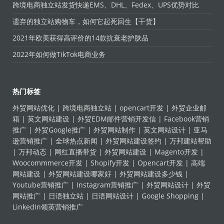
跨境电商独立站发货快递EMS、DHL、Fedex、UPS优势对比
遗弃的独立站购物车，如何它起死回生【干货】
2021年欧美获得高评价的14款抗衰老护肤品
2022年如何做TikTok电商业务
热门标签
外贸网站优化
|
跨境电商独立站
|
opencart开发
|
外贸企业邮
箱
|
英文网站建设
|
外贸EDM邮件营销开发信
|
Facebook营销
推广
|
外贸Google推广
|
外贸网站制作
|
英文网站设计
|
亚马
逊营销推广
|
全球热点新闻
|
外贸网站建设签约
|
万邦建站帮助
|
万邦动态
|
网红直播带货
|
外贸网站建设
|
Magento开发
|
Woocommmerce开发
|
Shopify开发
|
Opencart开发
|
高端
网站建设
|
外贸网站建设哪家好
|
外贸网站建设多少钱
|
Youtube营销推广
|
Instagram营销推广
|
外贸网站设计
|
外贸
网站推广
|
日语独立站
|
日语网站设计
|
Google Shopping
|
LinkedIn领英营销推广