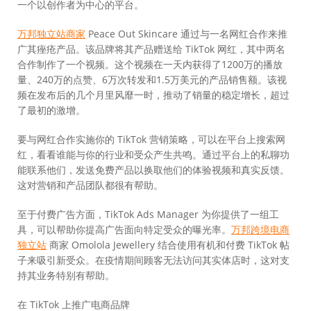
一个以创作者为中心的平台。
万邦独立站商家
Peace Out Skincare 通过与一名网红合作来推
广其痤疮产品。该品牌将其产品赠送给 TikTok 网红，其中两名
合作制作了一个视频。这个视频在一天内获得了1200万的播放
量、240万的点赞、6万次转发和1.5万美元的产品销售额。该视
频在发布后的几个月里风靡一时，推动了销量的稳定增长，超过
了最初的激增。
要与网红合作实施你的 TikTok 营销策略，可以在平台上搜索网
红，看看谁能与你的行业和受众产生共鸣。通过平台上的私聊功
能联系他们，发送免费产品以换取他们的体验视频和真实反馈。
这对营销和产品团队都很有帮助。
至于付费广告方面，TikTok Ads Manager 为你提供了一组工
具，可以帮助你提高广告面向特定受众的曝光率。
万邦跨境电商
独立站
商家 Omolola Jewellery 结合使用有机和付费 TikTok 帖
子来吸引新受众。在疫情期间顾客无法访问其实体店时，这对支
持其业务特别有帮助。
在 TikTok 上推广电商品牌