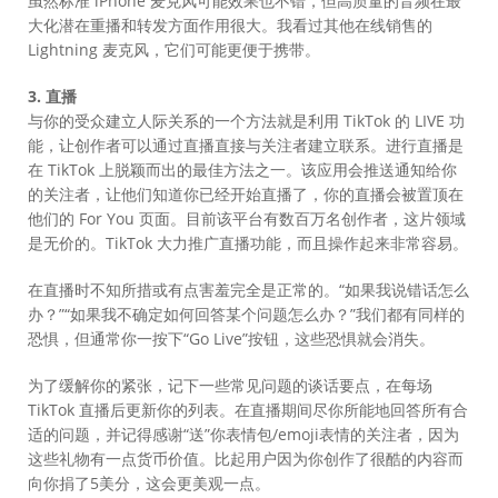
虽然标准 iPhone 麦克风可能效果也不错，但高质量的音频在最
大化潜在重播和转发方面作用很大。我看过其他在线销售的
Lightning 麦克风，它们可能更便于携带。
3. 直播
与你的受众建立人际关系的一个方法就是利用 TikTok 的 LIVE 功
能，让创作者可以通过直播直接与关注者建立联系。进行直播是
在 TikTok 上脱颖而出的最佳方法之一。该应用会推送通知给你
的关注者，让他们知道你已经开始直播了，你的直播会被置顶在
他们的 For You 页面。目前该平台有数百万名创作者，这片领域
是无价的。TikTok 大力推广直播功能，而且操作起来非常容易。
在直播时不知所措或有点害羞完全是正常的。“如果我说错话怎么
办？”“如果我不确定如何回答某个问题怎么办？”我们都有同样的
恐惧，但通常你一按下“Go Live”按钮，这些恐惧就会消失。
为了缓解你的紧张，记下一些常见问题的谈话要点，在每场
TikTok 直播后更新你的列表。在直播期间尽你所能地回答所有合
适的问题，并记得感谢“送”你表情包/emoji表情的关注者，因为
这些礼物有一点货币价值。比起用户因为你创作了很酷的内容而
向你捐了5美分，这会更美观一点。